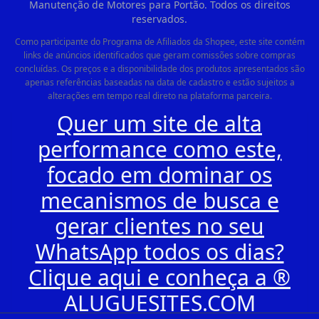
Manutenção de Motores para Portão. Todos os direitos
reservados.
Como participante do Programa de Afiliados da Shopee, este site contém
links de anúncios identificados que geram comissões sobre compras
concluídas. Os preços e a disponibilidade dos produtos apresentados são
apenas referências baseadas na data de cadastro e estão sujeitos a
alterações em tempo real direto na plataforma parceira.
Quer um site de alta
performance como este,
focado em dominar os
mecanismos de busca e
gerar clientes no seu
WhatsApp todos os dias?
Clique aqui e conheça a ®
ALUGUESITES.COM