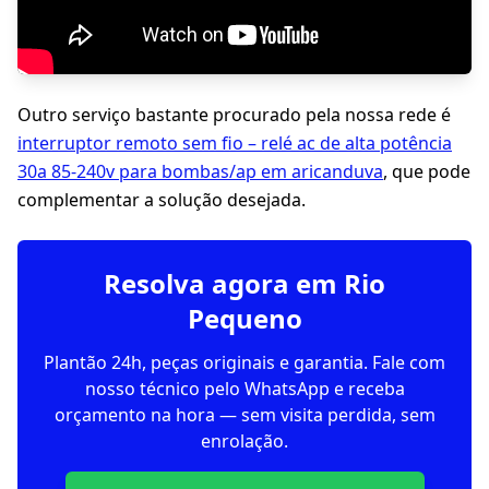
Outro serviço bastante procurado pela nossa rede é
interruptor remoto sem fio – relé ac de alta potência
30a 85-240v para bombas/ap em aricanduva
, que pode
complementar a solução desejada.
Resolva agora em Rio
Pequeno
Plantão 24h, peças originais e garantia. Fale com
nosso técnico pelo WhatsApp e receba
orçamento na hora — sem visita perdida, sem
enrolação.