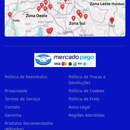
Política de Reembolso
Política de Trocas e
Devoluções
Privacidade
Política de Cookies
Termos de Serviço
Política de Frete
Contato
Aviso Legal
Garantia
Regiões Atendidas
Produtos Recomendados
(Afiliados)