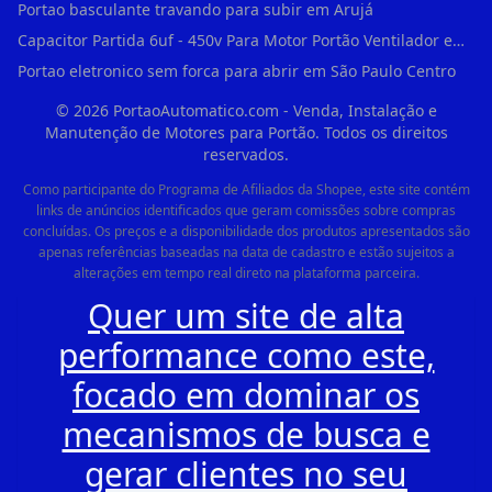
Portao basculante travando para subir em Arujá
Capacitor Partida 6uf - 450v Para Motor Portão Ventilador em Vila Madalena
Portao eletronico sem forca para abrir em São Paulo Centro
©
2026
PortaoAutomatico.com - Venda, Instalação e
Manutenção de Motores para Portão. Todos os direitos
reservados.
Como participante do Programa de Afiliados da Shopee, este site contém
links de anúncios identificados que geram comissões sobre compras
concluídas. Os preços e a disponibilidade dos produtos apresentados são
apenas referências baseadas na data de cadastro e estão sujeitos a
alterações em tempo real direto na plataforma parceira.
Quer um site de alta
performance como este,
focado em dominar os
mecanismos de busca e
gerar clientes no seu