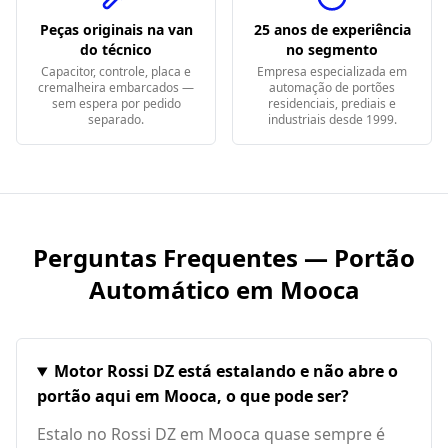
Peças originais na van
25 anos de experiência
do técnico
no segmento
Capacitor, controle, placa e
Empresa especializada em
cremalheira embarcados —
automação de portões
sem espera por pedido
residenciais, prediais e
separado.
industriais desde 1999.
Perguntas Frequentes — Portão
Automático em
Mooca
Motor Rossi DZ está estalando e não abre o
portão aqui em Mooca, o que pode ser?
Estalo no Rossi DZ em Mooca quase sempre é