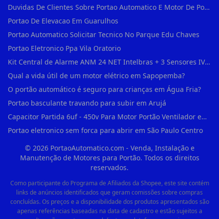
Duvidas De Clientes Sobre Portao Automatico E Motor De Portao Motor De Portao Suspenso
Portao De Elevacao Em Guarulhos
Portao Automatico Solicitar Tecnico No Parque Edu Chaves
Portao Eletronico Ppa Vila Oratorio
Kit Central de Alarme ANM 24 NET Intelbras + 3 Sensores IVP 3000 CF + Bateria + em Vila Jacuí
Qual a vida útil de um motor elétrico em Sapopemba?
O portão automático é seguro para crianças em Água Fria?
Portao basculante travando para subir em Arujá
Capacitor Partida 6uf - 450v Para Motor Portão Ventilador em Vila Madalena
Portao eletronico sem forca para abrir em São Paulo Centro
©
2026
PortaoAutomatico.com - Venda, Instalação e
Manutenção de Motores para Portão. Todos os direitos
reservados.
Como participante do Programa de Afiliados da Shopee, este site contém
links de anúncios identificados que geram comissões sobre compras
concluídas. Os preços e a disponibilidade dos produtos apresentados são
apenas referências baseadas na data de cadastro e estão sujeitos a