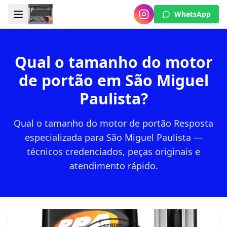
WhatsApp
Qual o tamanho do motor
de portão em São Miguel
Paulista?
Qual o tamanho do motor de portão Resposta
especializada para São Miguel Paulista —
técnicos credenciados, peças originais e
atendimento rápido.