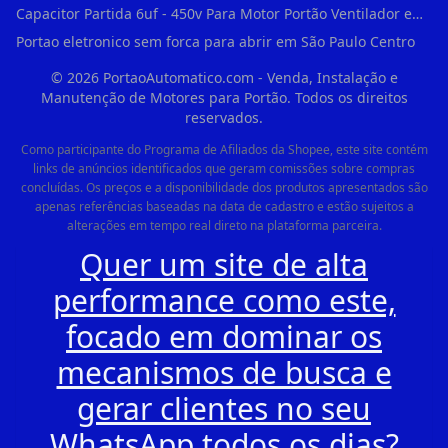
Capacitor Partida 6uf - 450v Para Motor Portão Ventilador em Vila Madalena
Portao eletronico sem forca para abrir em São Paulo Centro
©
2026
PortaoAutomatico.com - Venda, Instalação e
Manutenção de Motores para Portão. Todos os direitos
reservados.
Como participante do Programa de Afiliados da Shopee, este site contém
links de anúncios identificados que geram comissões sobre compras
concluídas. Os preços e a disponibilidade dos produtos apresentados são
apenas referências baseadas na data de cadastro e estão sujeitos a
alterações em tempo real direto na plataforma parceira.
Quer um site de alta
performance como este,
focado em dominar os
mecanismos de busca e
gerar clientes no seu
WhatsApp todos os dias?