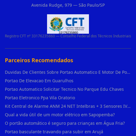
Avenida Rudge, 979 — São Paulo/SP
Registro CFT nº 33176235860 — Conselho Federal dos Técnicos Industriais
Parceiros Recomendados
Duvidas De Clientes Sobre Portao Automatico E Motor De Portao Motor De Portao Suspenso
Portao De Elevacao Em Guarulhos
Portao Automatico Solicitar Tecnico No Parque Edu Chaves
Portao Eletronico Ppa Vila Oratorio
Kit Central de Alarme ANM 24 NET Intelbras + 3 Sensores IVP 3000 CF + Bateria + em Vila Jacuí
Qual a vida útil de um motor elétrico em Sapopemba?
O portão automático é seguro para crianças em Água Fria?
Portao basculante travando para subir em Arujá