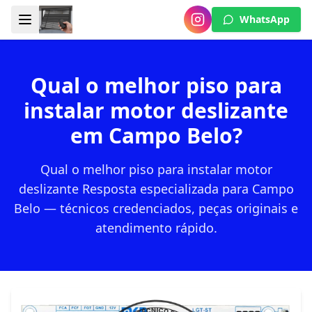
WhatsApp
Qual o melhor piso para
instalar motor deslizante
em Campo Belo?
Qual o melhor piso para instalar motor
deslizante Resposta especializada para Campo
Belo — técnicos credenciados, peças originais e
atendimento rápido.