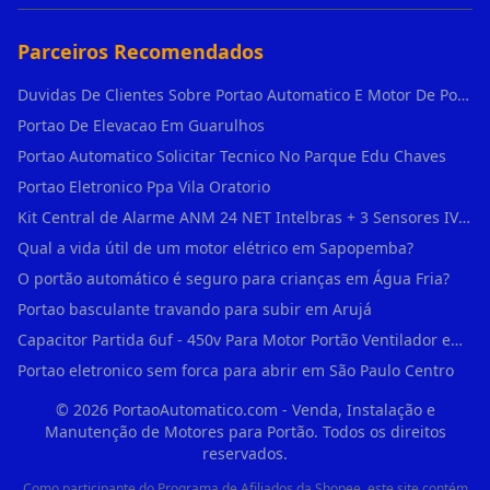
Parceiros Recomendados
Duvidas De Clientes Sobre Portao Automatico E Motor De Portao Motor De Portao Suspenso
Portao De Elevacao Em Guarulhos
Portao Automatico Solicitar Tecnico No Parque Edu Chaves
Portao Eletronico Ppa Vila Oratorio
Kit Central de Alarme ANM 24 NET Intelbras + 3 Sensores IVP 3000 CF + Bateria + em Vila Jacuí
Qual a vida útil de um motor elétrico em Sapopemba?
O portão automático é seguro para crianças em Água Fria?
Portao basculante travando para subir em Arujá
Capacitor Partida 6uf - 450v Para Motor Portão Ventilador em Vila Madalena
Portao eletronico sem forca para abrir em São Paulo Centro
©
2026
PortaoAutomatico.com - Venda, Instalação e
Manutenção de Motores para Portão. Todos os direitos
reservados.
Como participante do Programa de Afiliados da Shopee, este site contém