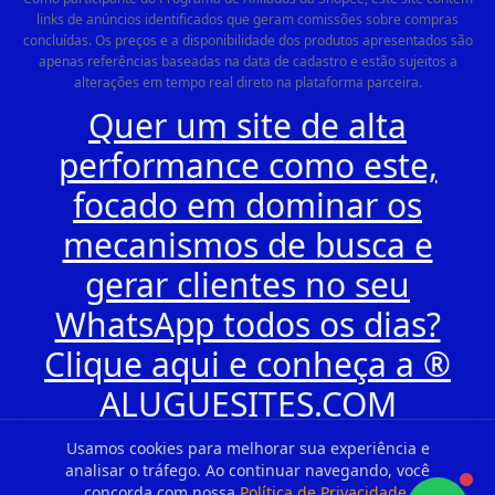
links de anúncios identificados que geram comissões sobre compras
concluídas. Os preços e a disponibilidade dos produtos apresentados são
apenas referências baseadas na data de cadastro e estão sujeitos a
alterações em tempo real direto na plataforma parceira.
Quer um site de alta
performance como este,
focado em dominar os
mecanismos de busca e
gerar clientes no seu
WhatsApp todos os dias?
Clique aqui e conheça a ®
ALUGUESITES.COM
Usamos cookies para melhorar sua experiência e
analisar o tráfego. Ao continuar navegando, você
concorda com nossa
Política de Privacidade
.