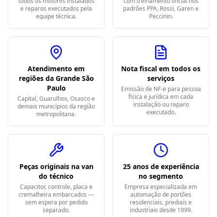
todos os motores instalados
com treinamento oficial nos
e reparos executados pela
padrões PPA, Rossi, Garen e
equipe técnica.
Peccinin.
Atendimento em
Nota fiscal em todos os
regiões da Grande São
serviços
Paulo
Emissão de NF-e para pessoa
física e jurídica em cada
Capital, Guarulhos, Osasco e
instalação ou reparo
demais municípios da região
executado.
metropolitana.
Peças originais na van
25 anos de experiência
do técnico
no segmento
Capacitor, controle, placa e
Empresa especializada em
cremalheira embarcados —
automação de portões
sem espera por pedido
residenciais, prediais e
separado.
industriais desde 1999.