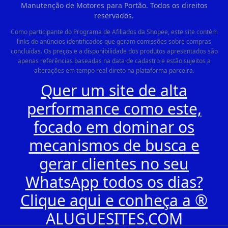
Manutenção de Motores para Portão. Todos os direitos
reservados.
Como participante do Programa de Afiliados da Shopee, este site contém
links de anúncios identificados que geram comissões sobre compras
concluídas. Os preços e a disponibilidade dos produtos apresentados são
apenas referências baseadas na data de cadastro e estão sujeitos a
alterações em tempo real direto na plataforma parceira.
Quer um site de alta
performance como este,
focado em dominar os
mecanismos de busca e
gerar clientes no seu
WhatsApp todos os dias?
Clique aqui e conheça a ®
ALUGUESITES.COM