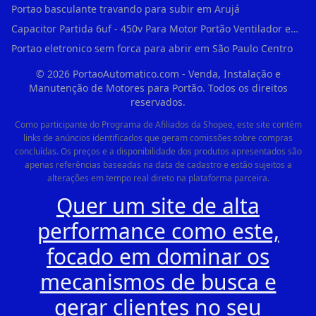
Portao basculante travando para subir em Arujá
Capacitor Partida 6uf - 450v Para Motor Portão Ventilador em Vila Madalena
Portao eletronico sem forca para abrir em São Paulo Centro
©
2026
PortaoAutomatico.com - Venda, Instalação e
Manutenção de Motores para Portão. Todos os direitos
reservados.
Como participante do Programa de Afiliados da Shopee, este site contém
links de anúncios identificados que geram comissões sobre compras
concluídas. Os preços e a disponibilidade dos produtos apresentados são
apenas referências baseadas na data de cadastro e estão sujeitos a
alterações em tempo real direto na plataforma parceira.
Quer um site de alta
performance como este,
focado em dominar os
mecanismos de busca e
gerar clientes no seu