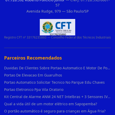
57
Avenida Rudge, 979 — São Paulo/SP
Registro CFT nº 33176235860 — Conselho Federal dos Técnicos Industriais
Parceiros Recomendados
Duvidas De Clientes Sobre Portao Automatico E Motor De Portao Motor De Portao Suspenso
Portao De Elevacao Em Guarulhos
Portao Automatico Solicitar Tecnico No Parque Edu Chaves
Portao Eletronico Ppa Vila Oratorio
Kit Central de Alarme ANM 24 NET Intelbras + 3 Sensores IVP 3000 CF + Bateria + em Vila Jacuí
Qual a vida útil de um motor elétrico em Sapopemba?
O portão automático é seguro para crianças em Água Fria?