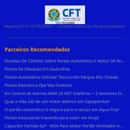
Registro CFT nº 33176235860 — Conselho Federal dos Técnicos Industriais
Parceiros Recomendados
Duvidas De Clientes Sobre Portao Automatico E Motor De Portao Motor De Portao Suspenso
Portao De Elevacao Em Guarulhos
Portao Automatico Solicitar Tecnico No Parque Edu Chaves
Portao Eletronico Ppa Vila Oratorio
Kit Central de Alarme ANM 24 NET Intelbras + 3 Sensores IVP 3000 CF + Bateria + em Vila Jacuí
Qual a vida útil de um motor elétrico em Sapopemba?
O portão automático é seguro para crianças em Água Fria?
Portao basculante travando para subir em Arujá
Capacitor Partida 6uf - 450v Para Motor Portão Ventilador em Vila Madalena