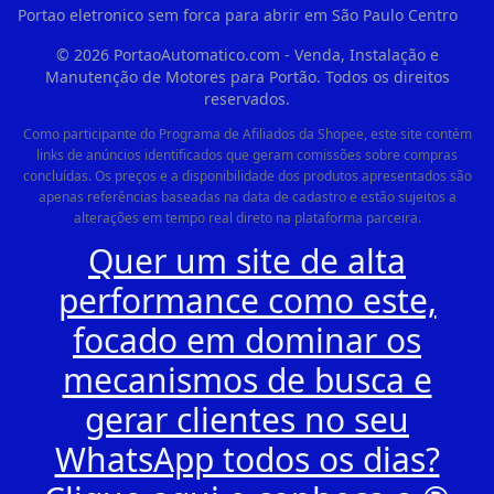
Portao eletronico sem forca para abrir em São Paulo Centro
©
2026
PortaoAutomatico.com - Venda, Instalação e
Manutenção de Motores para Portão. Todos os direitos
reservados.
Como participante do Programa de Afiliados da Shopee, este site contém
links de anúncios identificados que geram comissões sobre compras
concluídas. Os preços e a disponibilidade dos produtos apresentados são
apenas referências baseadas na data de cadastro e estão sujeitos a
alterações em tempo real direto na plataforma parceira.
Quer um site de alta
performance como este,
focado em dominar os
mecanismos de busca e
gerar clientes no seu
WhatsApp todos os dias?