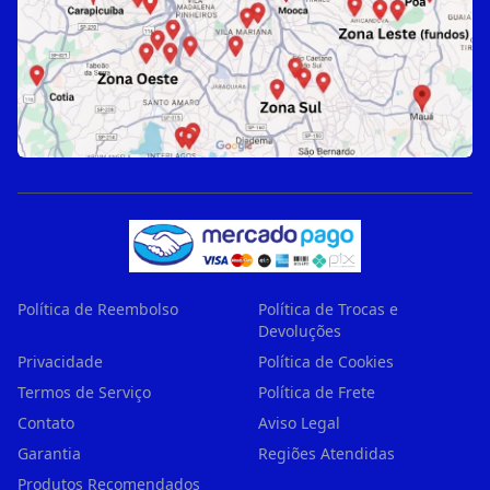
Política de Reembolso
Política de Trocas e
Devoluções
Privacidade
Política de Cookies
Termos de Serviço
Política de Frete
Contato
Aviso Legal
Garantia
Regiões Atendidas
Produtos Recomendados