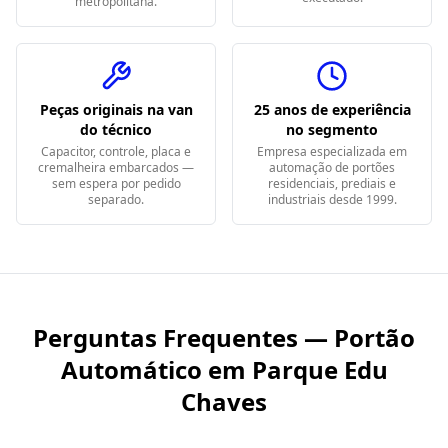
metropolitana.
Peças originais na van
25 anos de experiência
do técnico
no segmento
Capacitor, controle, placa e
Empresa especializada em
cremalheira embarcados —
automação de portões
sem espera por pedido
residenciais, prediais e
separado.
industriais desde 1999.
Perguntas Frequentes — Portão
Automático em
Parque Edu
Chaves