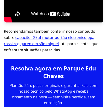
Recomendamos também conferir nosso conteúdo
sobre
capacitor 25uf motor portão eletrônico ppa
rossi rcg garen em são miguel
, útil para clientes que
enfrentam situações parecidas.
Resolva agora em Parque Edu
Chaves
Plantão 24h, peças originais e garantia. Fale com
nosso técnico pelo WhatsApp e receba
orçamento na hora — sem visita perdida, sem
enrolação.