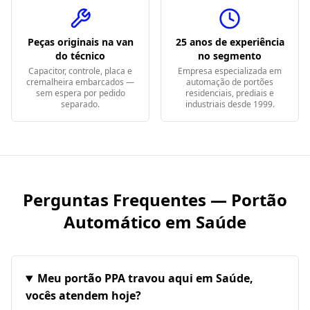
Peças originais na van
25 anos de experiência
do técnico
no segmento
Capacitor, controle, placa e
Empresa especializada em
cremalheira embarcados —
automação de portões
sem espera por pedido
residenciais, prediais e
separado.
industriais desde 1999.
Perguntas Frequentes — Portão
Automático em
Saúde
Meu portão PPA travou aqui em Saúde,
vocês atendem hoje?