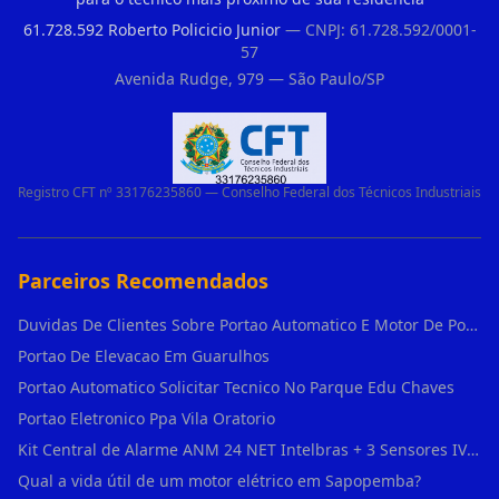
61.728.592 Roberto Policicio Junior
— CNPJ: 61.728.592/0001-
57
Avenida Rudge, 979 — São Paulo/SP
Registro CFT nº 33176235860 — Conselho Federal dos Técnicos Industriais
Parceiros Recomendados
Duvidas De Clientes Sobre Portao Automatico E Motor De Portao Motor De Portao Suspenso
Portao De Elevacao Em Guarulhos
Portao Automatico Solicitar Tecnico No Parque Edu Chaves
Portao Eletronico Ppa Vila Oratorio
Kit Central de Alarme ANM 24 NET Intelbras + 3 Sensores IVP 3000 CF + Bateria + em Vila Jacuí
Qual a vida útil de um motor elétrico em Sapopemba?