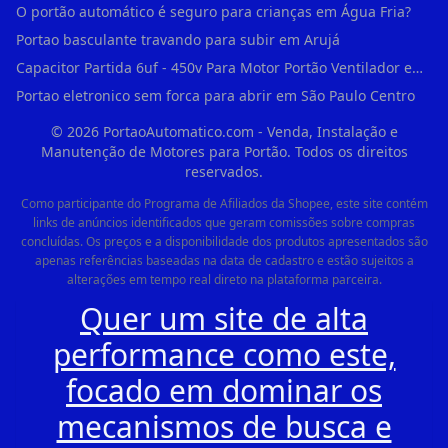
O portão automático é seguro para crianças em Água Fria?
Portao basculante travando para subir em Arujá
Capacitor Partida 6uf - 450v Para Motor Portão Ventilador em Vila Madalena
Portao eletronico sem forca para abrir em São Paulo Centro
©
2026
PortaoAutomatico.com - Venda, Instalação e
Manutenção de Motores para Portão. Todos os direitos
reservados.
Como participante do Programa de Afiliados da Shopee, este site contém
links de anúncios identificados que geram comissões sobre compras
concluídas. Os preços e a disponibilidade dos produtos apresentados são
apenas referências baseadas na data de cadastro e estão sujeitos a
alterações em tempo real direto na plataforma parceira.
Quer um site de alta
performance como este,
focado em dominar os
mecanismos de busca e