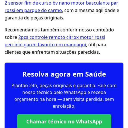
2 sensor fim de curso bv nano motor basculante par
rossi em parque do carmo
, com a mesma agilidade e
garantia de peças originais.
Recomendamos também conferir nosso conteúdo
sobre
2pcs controle remoto citrox motor rossi
peccinin garen favorito em mandaqui
, útil para
clientes que enfrentam situações parecidas.
Resolva agora em Saúde
Plantão 24h, peças originais e garantia. Fale com
nosso técnico pelo WhatsApp e receba
orçamento na hora — sem visita perdida, sem
enrolação.
Chamar técnico no WhatsApp