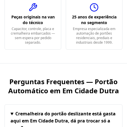
Peças originais na van
25 anos de experiência
do técnico
no segmento
Capacitor, controle, placa e
Empresa especializada em
cremalheira embarcados —
automação de portões
sem espera por pedido
residenciais, prediais e
separado.
industriais desde 1999.
Perguntas Frequentes — Portão
Automático em
Em Cidade Dutra
Cremalheira do portão deslizante está gasta
aqui em Em Cidade Dutra, dá pra trocar só a