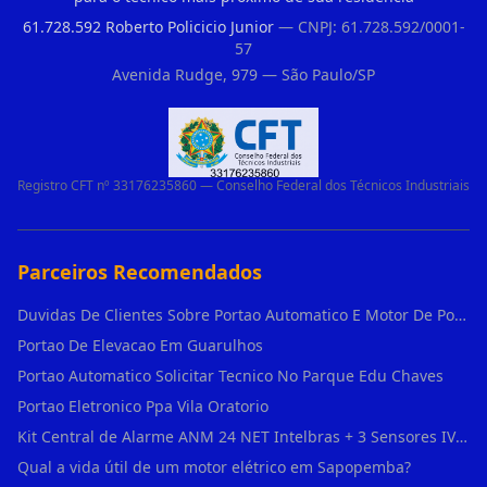
61.728.592 Roberto Policicio Junior
— CNPJ: 61.728.592/0001-
57
Avenida Rudge, 979 — São Paulo/SP
Registro CFT nº 33176235860 — Conselho Federal dos Técnicos Industriais
Parceiros Recomendados
Duvidas De Clientes Sobre Portao Automatico E Motor De Portao Motor De Portao Suspenso
Portao De Elevacao Em Guarulhos
Portao Automatico Solicitar Tecnico No Parque Edu Chaves
Portao Eletronico Ppa Vila Oratorio
Kit Central de Alarme ANM 24 NET Intelbras + 3 Sensores IVP 3000 CF + Bateria + em Vila Jacuí
Qual a vida útil de um motor elétrico em Sapopemba?