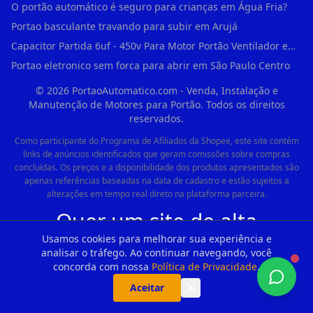
O portão automático é seguro para crianças em Água Fria?
Portao basculante travando para subir em Arujá
Capacitor Partida 6uf - 450v Para Motor Portão Ventilador em Vila Madalena
Portao eletronico sem forca para abrir em São Paulo Centro
©
2026
PortaoAutomatico.com - Venda, Instalação e
Manutenção de Motores para Portão. Todos os direitos
reservados.
Como participante do Programa de Afiliados da Shopee, este site contém
links de anúncios identificados que geram comissões sobre compras
concluídas. Os preços e a disponibilidade dos produtos apresentados são
apenas referências baseadas na data de cadastro e estão sujeitos a
alterações em tempo real direto na plataforma parceira.
Quer um site de alta
performance como este,
Usamos cookies para melhorar sua experiência e
analisar o tráfego. Ao continuar navegando, você
focado em dominar os
concorda com nossa
Política de Privacidade
.
Aceitar
mecanismos de busca e