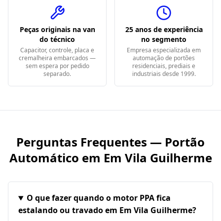
Peças originais na van
25 anos de experiência
do técnico
no segmento
Capacitor, controle, placa e
Empresa especializada em
cremalheira embarcados —
automação de portões
sem espera por pedido
residenciais, prediais e
separado.
industriais desde 1999.
Perguntas Frequentes — Portão
Automático em
Em Vila Guilherme
O que fazer quando o motor PPA fica
estalando ou travado em Em Vila Guilherme?