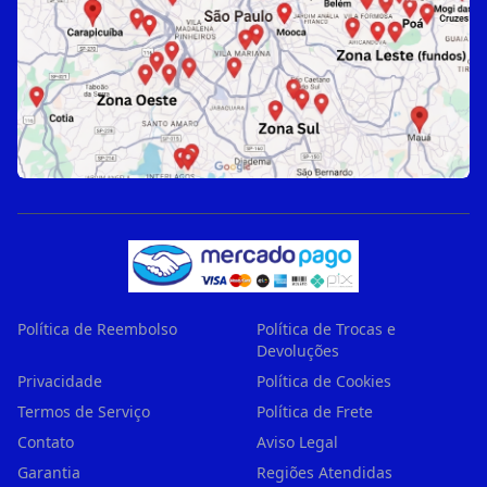
Política de Reembolso
Política de Trocas e
Devoluções
Privacidade
Política de Cookies
Termos de Serviço
Política de Frete
Contato
Aviso Legal
Garantia
Regiões Atendidas