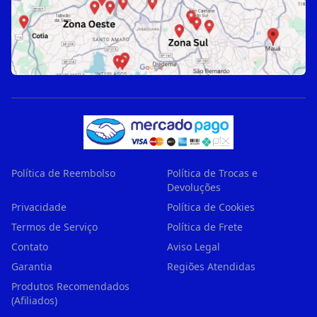
Política de Reembolso
Política de Trocas e
Devoluções
Privacidade
Política de Cookies
Termos de Serviço
Política de Frete
Contato
Aviso Legal
Garantia
Regiões Atendidas
Produtos Recomendados
(Afiliados)