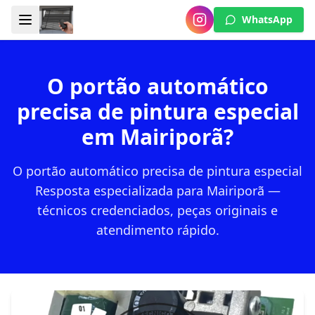
WhatsApp
O portão automático
precisa de pintura especial
em Mairiporã?
O portão automático precisa de pintura especial
Resposta especializada para Mairiporã —
técnicos credenciados, peças originais e
atendimento rápido.