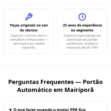
Peças originais na van
25 anos de experiência
do técnico
no segmento
Capacitor, controle, placa e
Empresa especializada em
cremalheira embarcados —
automação de portões
sem espera por pedido
residenciais, prediais e
separado.
industriais desde 1999.
Perguntas Frequentes — Portão
Automático em
Mairiporã
O que fazer quando o motor PPA fica