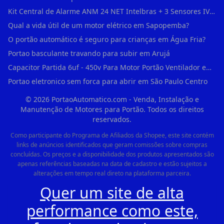
Kit Central de Alarme ANM 24 NET Intelbras + 3 Sensores IVP 3000 CF + Bateria + em Vila Jacuí
Qual a vida útil de um motor elétrico em Sapopemba?
O portão automático é seguro para crianças em Água Fria?
Portao basculante travando para subir em Arujá
Capacitor Partida 6uf - 450v Para Motor Portão Ventilador em Vila Madalena
Portao eletronico sem forca para abrir em São Paulo Centro
©
2026
PortaoAutomatico.com - Venda, Instalação e
Manutenção de Motores para Portão. Todos os direitos
reservados.
Como participante do Programa de Afiliados da Shopee, este site contém
links de anúncios identificados que geram comissões sobre compras
concluídas. Os preços e a disponibilidade dos produtos apresentados são
apenas referências baseadas na data de cadastro e estão sujeitos a
alterações em tempo real direto na plataforma parceira.
Quer um site de alta
performance como este,