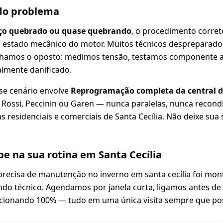
 do problema
ço quebrado ou quase quebrando
, o procedimento corre
do estado mecânico do motor. Muitos técnicos despreparad
lhamos o oposto: medimos tensão, testamos componente 
almente danificado.
se cenário envolve
Reprogramação completa da central d
A, Rossi, Peccinin ou Garen — nunca paralelas, nunca recond
 residenciais e comerciais de Santa Cecília. Não deixe sua
e na sua rotina em Santa Cecília
precisa de manutenção no inverno em santa cecília foi m
ndo técnico. Agendamos por janela curta, ligamos antes de 
cionando 100% — tudo em uma única visita sempre que pos