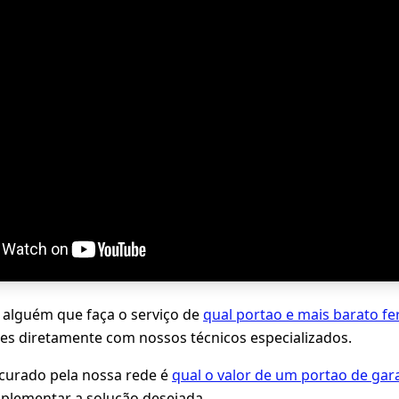
 alguém que faça o serviço de
qual portao e mais barato fe
es diretamente com nossos técnicos especializados.
ocurado pela nossa rede é
qual o valor de um portao de ga
plementar a solução desejada.