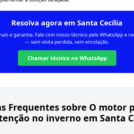
Resolva agora em Santa Cecília
inais e garantia. Fale com nosso técnico pelo WhatsApp e 
— sem visita perdida, sem enrolação.
Chamar técnico no WhatsApp
s Frequentes sobre
O motor p
enção no inverno em Santa Ce