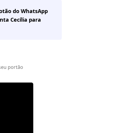
 botão do WhatsApp
nta Cecília
para
seu portão