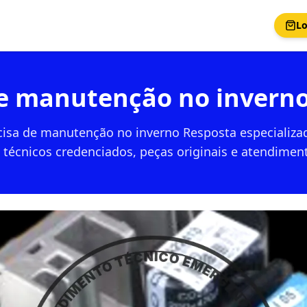
Lo
e manutenção no inverno
isa de manutenção no inverno Resposta especializa
 técnicos credenciados, peças originais e atendimen