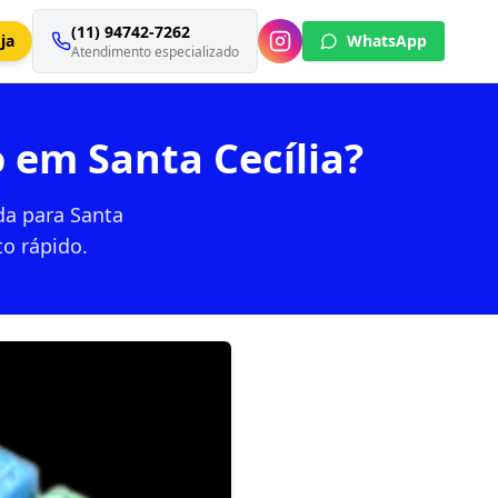
(11) 94742-7262
ja
WhatsApp
Atendimento especializado
 em Santa Cecília?
da para Santa
to rápido.