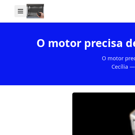
O motor precisa d
O motor prec
Cecília —