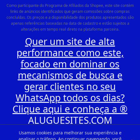
Como participante do Programa de Afiliados da Shopee, este site contém
links de anúncios identificados que geram comissões sobre compras
concluídas. Os preços e a disponibilidade dos produtos apresentados são
apenas referências baseadas na data de cadastro e estão sujeitos a
alterações em tempo real direto na plataforma parceira.
Quer um site de alta
performance como este,
focado em dominar os
mecanismos de busca e
gerar clientes no seu
WhatsApp todos os dias?
Clique aqui e conheça a ®
ALUGUESITES.COM
Usamos cookies para melhorar sua experiência e
analisar o tráfego. Ao continuar navegando, você