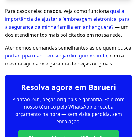
Para casos relacionados, veja como funciona
qual a
importância de ajustar a 'embreagem eletrônica' para
a segurança da minha família em anhanguera?
— um
dos atendimentos mais solicitados em nossa rede.
Atendemos demandas semelhantes às de quem busca
portao ppa manutencao jardim gumercindo
, com a
mesma agilidade e garantia de peças originais.
Resolva agora em Barueri
Plantão 24h, peças originais e garantia. Fale com
nosso técnico pelo WhatsApp e receba
orçamento na hora — sem visita perdida, sem
enrolação.