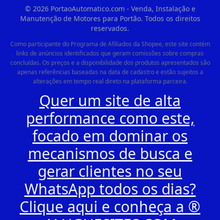
©
2026
PortaoAutomatico.com - Venda, Instalação e
Manutenção de Motores para Portão. Todos os direitos
reservados.
Como participante do Programa de Afiliados da Shopee, este site contém
links de anúncios identificados que geram comissões sobre compras
concluídas. Os preços e a disponibilidade dos produtos apresentados são
apenas referências baseadas na data de cadastro e estão sujeitos a
alterações em tempo real direto na plataforma parceira.
Quer um site de alta
performance como este,
focado em dominar os
mecanismos de busca e
gerar clientes no seu
WhatsApp todos os dias?
Clique aqui e conheça a ®