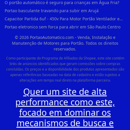
O portão automático é seguro para crianças em Água Fria?
Portao basculante travando para subir em Arujá
Capacitor Partida 6uf - 450v Para Motor Portão Ventilador em Vila Madalena
Portao eletronico sem forca para abrir em São Paulo Centro
©
2026
PortaoAutomatico.com - Venda, Instalação e
Manutenção de Motores para Portão. Todos os direitos
reservados.
Como participante do Programa de Afiliados da Shopee, este site contém
links de anúncios identificados que geram comissões sobre compras
concluídas. Os preços e a disponibilidade dos produtos apresentados são
apenas referências baseadas na data de cadastro e estão sujeitos a
alterações em tempo real direto na plataforma parceira.
Quer um site de alta
performance como este,
focado em dominar os
mecanismos de busca e