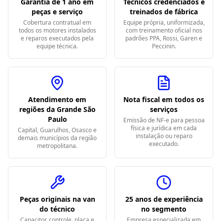
Garantia de 1 ano em
Técnicos credenciados e
peças e serviço
treinados de fábrica
Cobertura contratual em
Equipe própria, uniformizada,
todos os motores instalados
com treinamento oficial nos
e reparos executados pela
padrões PPA, Rossi, Garen e
equipe técnica.
Peccinin.
Atendimento em
Nota fiscal em todos os
regiões da Grande São
serviços
Paulo
Emissão de NF-e para pessoa
física e jurídica em cada
Capital, Guarulhos, Osasco e
instalação ou reparo
demais municípios da região
executado.
metropolitana.
Peças originais na van
25 anos de experiência
do técnico
no segmento
Capacitor, controle, placa e
Empresa especializada em