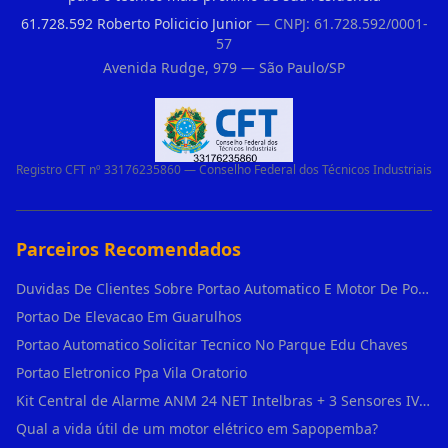
61.728.592 Roberto Policicio Junior
— CNPJ: 61.728.592/0001-
57
Avenida Rudge, 979 — São Paulo/SP
Registro CFT nº 33176235860 — Conselho Federal dos Técnicos Industriais
Parceiros Recomendados
Duvidas De Clientes Sobre Portao Automatico E Motor De Portao Motor De Portao Suspenso
Portao De Elevacao Em Guarulhos
Portao Automatico Solicitar Tecnico No Parque Edu Chaves
Portao Eletronico Ppa Vila Oratorio
Kit Central de Alarme ANM 24 NET Intelbras + 3 Sensores IVP 3000 CF + Bateria + em Vila Jacuí
Qual a vida útil de um motor elétrico em Sapopemba?