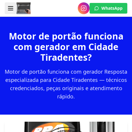
WhatsApp
Motor de portão funciona
com gerador em Cidade
Tiradentes?
Motor de portão funciona com gerador Resposta
especializada para Cidade Tiradentes — técnicos
credenciados, peças originais e atendimento
rápido.