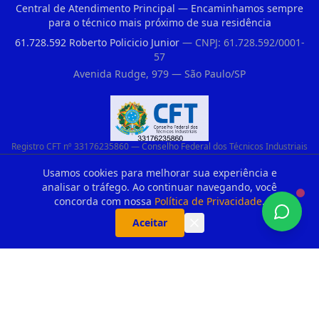
Central de Atendimento Principal — Encaminhamos sempre
para o técnico mais próximo de sua residência
61.728.592 Roberto Policicio Junior
— CNPJ: 61.728.592/0001-
57
Avenida Rudge, 979 — São Paulo/SP
Registro CFT nº 33176235860 — Conselho Federal dos Técnicos Industriais
Usamos cookies para melhorar sua experiência e
analisar o tráfego. Ao continuar navegando, você
Parceiros Recomendados
concorda com nossa
Política de Privacidade
.
Aceitar
Duvidas De Clientes Sobre Portao Automatico E Motor De Portao Motor De Portao Suspenso
Portao De Elevacao Em Guarulhos
Portao Automatico Solicitar Tecnico No Parque Edu Chaves
Portao Eletronico Ppa Vila Oratorio
Kit Central de Alarme ANM 24 NET Intelbras + 3 Sensores IVP 3000 CF + Bateria + em Vila Jacuí