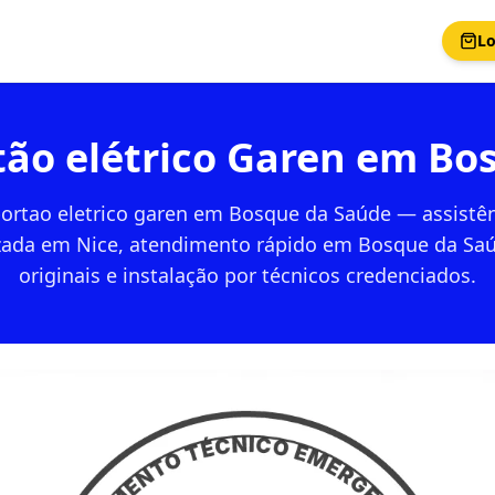
Lo
tão elétrico Garen em Bo
ortao eletrico garen em Bosque da Saúde — assistên
izada em Nice, atendimento rápido em Bosque da Saú
originais e instalação por técnicos credenciados.