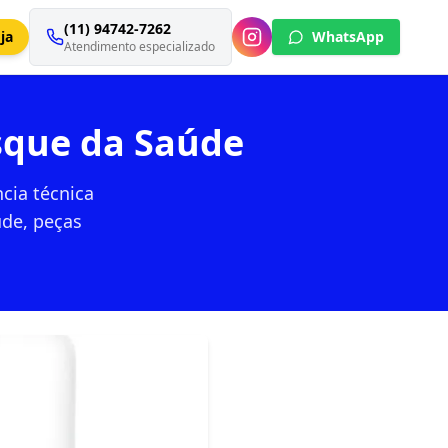
(11) 94742-7262
ja
WhatsApp
Atendimento especializado
sque da Saúde
cia técnica
de, peças