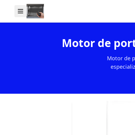
Motor de por
Motor de p
especial