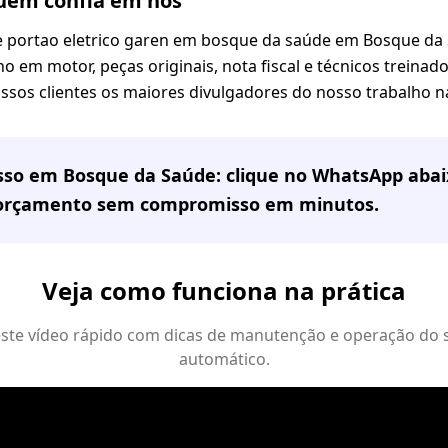
em confia em nós
portao eletrico garen em bosque da saúde em Bosque da
o em motor, peças originais, nota fiscal e técnicos treinado
sos clientes os maiores divulgadores do nosso trabalho na
sso em
Bosque da Saúde
: clique no WhatsApp abai
 orçamento sem compromisso em minutos.
Veja como funciona na prática
 este vídeo rápido com dicas de manutenção e operação do 
automático.