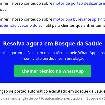
ferir nosso conteúdo sobre
motor de portao deslizante 
das.
ferir nosso conteúdo sobre
motor ppa bv levante sp 1,4 t
ic em são caetano do sul
, útil para clientes que enfrentam 
Resolva agora em Bosque da Saúde
inais e garantia. Fale com nosso técnico pelo WhatsApp e 
— sem visita perdida, sem enrolação.
Chamar técnico no WhatsApp
ço de manutenção de portão automático executado em Bosque da