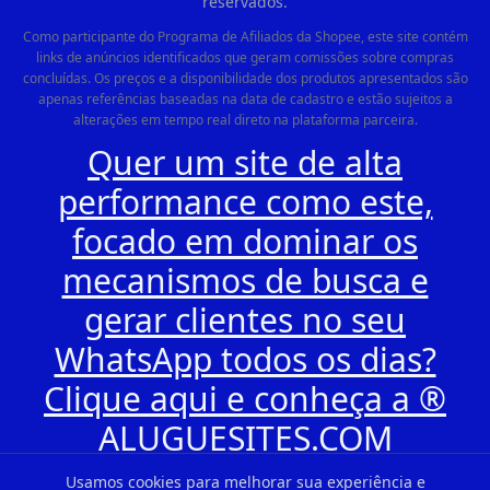
reservados.
Como participante do Programa de Afiliados da Shopee, este site contém
links de anúncios identificados que geram comissões sobre compras
concluídas. Os preços e a disponibilidade dos produtos apresentados são
apenas referências baseadas na data de cadastro e estão sujeitos a
alterações em tempo real direto na plataforma parceira.
Quer um site de alta
performance como este,
focado em dominar os
mecanismos de busca e
gerar clientes no seu
WhatsApp todos os dias?
Clique aqui e conheça a ®
ALUGUESITES.COM
Usamos cookies para melhorar sua experiência e