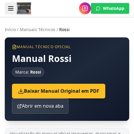
WhatsApp
Início
/
Manuais Técnicos
/
Rossi
MANUAL TÉCNICO OFICIAL
Manual Rossi
Marca:
Rossi
Baixar Manual Original em PDF
Abrir em nova aba
Visualização do manual oficial (esquemas, diagramas e