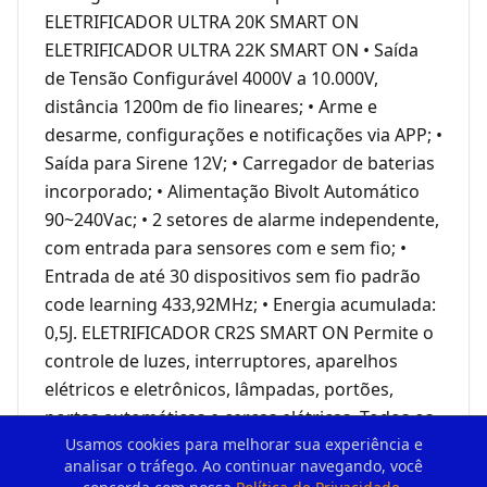
ELETRIFICADOR ULTRA 20K SMART ON
ELETRIFICADOR ULTRA 22K SMART ON • Saída
de Tensão Configurável 4000V a 10.000V,
distância 1200m de fio lineares; • Arme e
desarme, configurações e notificações via APP; •
Saída para Sirene 12V; • Carregador de baterias
incorporado; • Alimentação Bivolt Automático
90~240Vac; • 2 setores de alarme independente,
com entrada para sensores com e sem fio; •
Entrada de até 30 dispositivos sem fio padrão
code learning 433,92MHz; • Energia acumulada:
0,5J. ELETRIFICADOR CR2S SMART ON Permite o
controle de luzes, interruptores, aparelhos
elétricos e eletrônicos, lâmpadas, portões,
portas automáticas e cercas elétricas. Todos os
produtos da linha podem ser acionados por
Usamos cookies para melhorar sua experiência e
analisar o tráfego. Ao continuar navegando, você
aplicativo. *OBS.: ATENÇÃO PARA HABILITAR AS