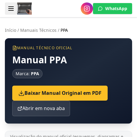
WhatsApp
Início
/
Manuais Técnicos
/
PPA
MANUAL TÉCNICO OFICIAL
Manual PPA
Marca:
PPA
Baixar Manual Original em PDF
Abrir em nova aba
Visualização do manual oficial (esquemas, diagramas e