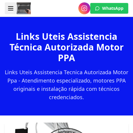
WhatsApp
Links Uteis Assistencia
Técnica Autorizada Motor
PPA
Links Uteis Assistencia Tecnica Autorizada Motor
Ppa - Atendimento especializado, motores PPA
originais e instalação rápida com técnicos
credenciados.