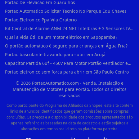
Portao De Elevacao Em Guarulhos
Portao Automatico Solicitar Tecnico No Parque Edu Chaves
Portao Eletronico Ppa Vila Oratorio
Kit Central de Alarme ANM 24 NET Intelbras + 3 Sensores IVP 3000 CF + Bateria + em Vila Jacuí
Qual a vida útil de um motor elétrico em Sapopemba?
O portão automático é seguro para crianças em Água Fria?
Portao basculante travando para subir em Arujá
Capacitor Partida 6uf - 450v Para Motor Portão Ventilador em Vila Madalena
Portao eletronico sem forca para abrir em São Paulo Centro
©
2026
PortaoAutomatico.com - Venda, Instalação e
Manutenção de Motores para Portão. Todos os direitos
reservados.
Como participante do Programa de Afiliados da Shopee, este site contém
links de anúncios identificados que geram comissões sobre compras
concluídas. Os preços e a disponibilidade dos produtos apresentados são
apenas referências baseadas na data de cadastro e estão sujeitos a
alterações em tempo real direto na plataforma parceira.