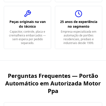
Peças originais na van
25 anos de experiência
do técnico
no segmento
Capacitor, controle, placa e
Empresa especializada em
cremalheira embarcados —
automação de portões
sem espera por pedido
residenciais, prediais e
separado.
industriais desde 1999.
Perguntas Frequentes — Portão
Automático em
Autorizada Motor
Ppa