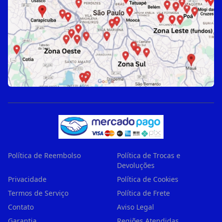
Política de Reembolso
Política de Trocas e
Devoluções
Privacidade
Política de Cookies
Termos de Serviço
Política de Frete
Contato
Aviso Legal
Garantia
Regiões Atendidas