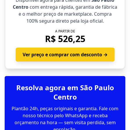
Disponível agora para clientes em
São Paulo
Centro
com entrega rápida, garantia de fábrica
e o melhor preço de marketplace. Compra
100% segura direto pela loja oficial.
A PARTIR DE
R$ 526,25
Ver preço e comprar com desconto →
Resolva agora em São Paulo
Centro
Plantão 24h, peças originais e garantia. Fale com
nosso técnico pelo WhatsApp e receba
orçamento na hora — sem visita perdida, sem
enrolação.