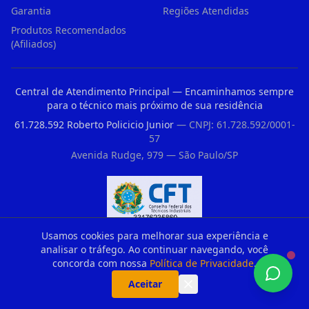
Garantia
Regiões Atendidas
Produtos Recomendados
(Afiliados)
Central de Atendimento Principal — Encaminhamos sempre
para o técnico mais próximo de sua residência
61.728.592 Roberto Policicio Junior
— CNPJ: 61.728.592/0001-
57
Avenida Rudge, 979 — São Paulo/SP
Registro CFT nº 33176235860 — Conselho Federal dos Técnicos Industriais
Usamos cookies para melhorar sua experiência e
analisar o tráfego. Ao continuar navegando, você
concorda com nossa
Política de Privacidade
.
Parceiros Recomendados
Aceitar
Duvidas De Clientes Sobre Portao Automatico E Motor De Portao Motor De Portao Suspenso