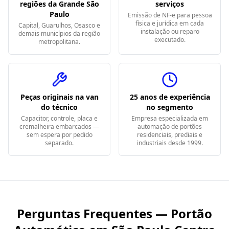
regiões da Grande São
serviços
Paulo
Emissão de NF-e para pessoa
física e jurídica em cada
Capital, Guarulhos, Osasco e
instalação ou reparo
demais municípios da região
executado.
metropolitana.
Peças originais na van
25 anos de experiência
do técnico
no segmento
Capacitor, controle, placa e
Empresa especializada em
cremalheira embarcados —
automação de portões
sem espera por pedido
residenciais, prediais e
separado.
industriais desde 1999.
Perguntas Frequentes — Portão