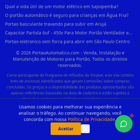
Qual a vida útil de um motor elétrico em Sapopemba?
O portão automático é seguro para crianças em Água Fria?
Portao basculante travando para subir em Arujá
Capacitor Partida 6uf - 450v Para Motor Portão Ventilador em Vila Madalena
Portao eletronico sem forca para abrir em São Paulo Centro
©
2026
PortaoAutomatico.com - Venda, Instalação e
Manutenção de Motores para Portão. Todos os direitos
reservados.
Como participante do Programa de Afiliados da Shopee, este site contém
links de anúncios identificados que geram comissões sobre compras
concluídas. Os preços e a disponibilidade dos produtos apresentados são
apenas referências baseadas na data de cadastro e estão sujeitos a
alterações em tempo real direto na plataforma parceira.
Usamos cookies para melhorar sua experiência e
Quer um site de alta
analisar o tráfego. Ao continuar navegando, você
performance como este,
concorda com nossa
Política de Privacidade
.
Aceitar
focado em dominar os