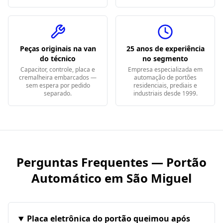
Peças originais na van
25 anos de experiência
do técnico
no segmento
Capacitor, controle, placa e
Empresa especializada em
cremalheira embarcados —
automação de portões
sem espera por pedido
residenciais, prediais e
separado.
industriais desde 1999.
Perguntas Frequentes — Portão
Automático em
São Miguel
Placa eletrônica do portão queimou após