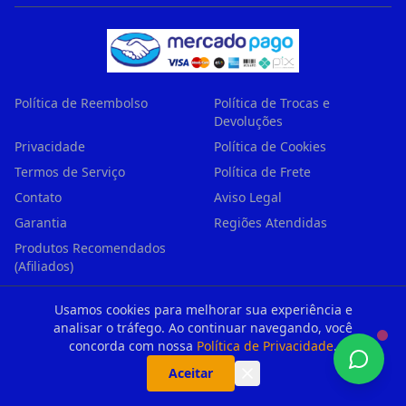
Política de Reembolso
Política de Trocas e
Devoluções
Privacidade
Política de Cookies
Termos de Serviço
Política de Frete
Contato
Aviso Legal
Garantia
Regiões Atendidas
Produtos Recomendados
(Afiliados)
Usamos cookies para melhorar sua experiência e
analisar o tráfego. Ao continuar navegando, você
Central de Atendimento Principal — Encaminhamos sempre
concorda com nossa
Política de Privacidade
.
para o técnico mais próximo de sua residência
61.728.592 Roberto Policicio Junior
— CNPJ: 61.728.592/0001-
Aceitar
57