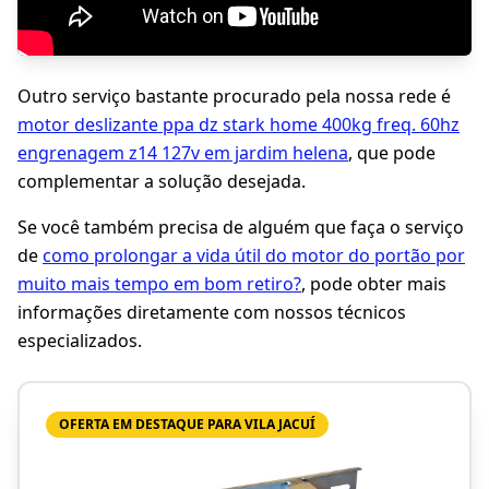
Outro serviço bastante procurado pela nossa rede é
motor deslizante ppa dz stark home 400kg freq. 60hz
engrenagem z14 127v em jardim helena
, que pode
complementar a solução desejada.
Se você também precisa de alguém que faça o serviço
de
como prolongar a vida útil do motor do portão por
muito mais tempo em bom retiro?
, pode obter mais
informações diretamente com nossos técnicos
especializados.
OFERTA EM DESTAQUE PARA VILA JACUÍ