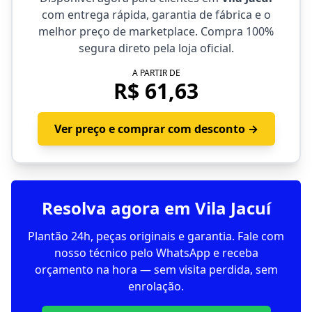
com entrega rápida, garantia de fábrica e o
melhor preço de marketplace. Compra 100%
segura direto pela loja oficial.
A PARTIR DE
R$ 61,63
Ver preço e comprar com desconto →
Resolva agora em Vila Jacuí
Plantão 24h, peças originais e garantia. Fale com
nosso técnico pelo WhatsApp e receba
orçamento na hora — sem visita perdida, sem
enrolação.