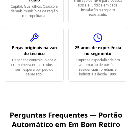
Emissão de NF-e para pessoa
física e jurídica em cada
Capital, Guarulhos, Osasco e
instalação ou reparo
demais municípios da região
executado.
metropolitana.
Peças originais na van
25 anos de experiência
do técnico
no segmento
Capacitor, controle, placa e
Empresa especializada em
cremalheira embarcados —
automação de portões
sem espera por pedido
residenciais, prediais e
separado.
industriais desde 1999.
Perguntas Frequentes — Portão
Automático em
Em Bom Retiro