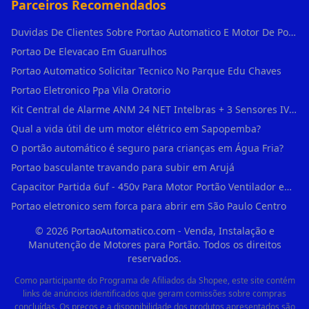
Parceiros Recomendados
Duvidas De Clientes Sobre Portao Automatico E Motor De Portao Motor De Portao Suspenso
Portao De Elevacao Em Guarulhos
Portao Automatico Solicitar Tecnico No Parque Edu Chaves
Portao Eletronico Ppa Vila Oratorio
Kit Central de Alarme ANM 24 NET Intelbras + 3 Sensores IVP 3000 CF + Bateria + em Vila Jacuí
Qual a vida útil de um motor elétrico em Sapopemba?
O portão automático é seguro para crianças em Água Fria?
Portao basculante travando para subir em Arujá
Capacitor Partida 6uf - 450v Para Motor Portão Ventilador em Vila Madalena
Portao eletronico sem forca para abrir em São Paulo Centro
©
2026
PortaoAutomatico.com - Venda, Instalação e
Manutenção de Motores para Portão. Todos os direitos
reservados.
Como participante do Programa de Afiliados da Shopee, este site contém
links de anúncios identificados que geram comissões sobre compras
concluídas. Os preços e a disponibilidade dos produtos apresentados são