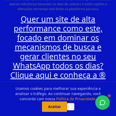
apenas referências baseadas na data de cadastro e estão sujeitos a
alterações em tempo real direto na plataforma parceira.
Quer um site de alta
performance como este,
focado em dominar os
mecanismos de busca e
gerar clientes no seu
WhatsApp todos os dias?
Clique aqui e conheça a ®
ALUGUESITES.COM
Usamos cookies para melhorar sua experiência e
analisar o tráfego. Ao continuar navegando, você
concorda com nossa
Política de Privacidade
.
Aceitar