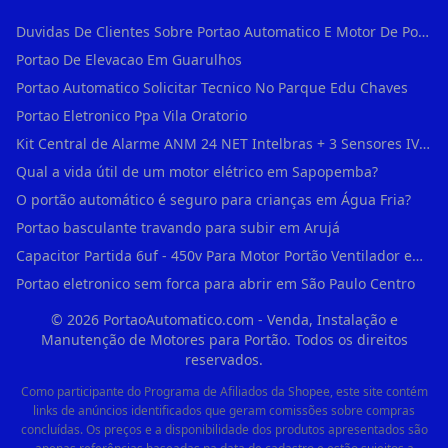
Duvidas De Clientes Sobre Portao Automatico E Motor De Portao Motor De Portao Suspenso
Portao De Elevacao Em Guarulhos
Portao Automatico Solicitar Tecnico No Parque Edu Chaves
Portao Eletronico Ppa Vila Oratorio
Kit Central de Alarme ANM 24 NET Intelbras + 3 Sensores IVP 3000 CF + Bateria + em Vila Jacuí
Qual a vida útil de um motor elétrico em Sapopemba?
O portão automático é seguro para crianças em Água Fria?
Portao basculante travando para subir em Arujá
Capacitor Partida 6uf - 450v Para Motor Portão Ventilador em Vila Madalena
Portao eletronico sem forca para abrir em São Paulo Centro
©
2026
PortaoAutomatico.com - Venda, Instalação e
Manutenção de Motores para Portão. Todos os direitos
reservados.
Como participante do Programa de Afiliados da Shopee, este site contém
links de anúncios identificados que geram comissões sobre compras
concluídas. Os preços e a disponibilidade dos produtos apresentados são