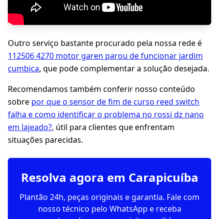
Outro serviço bastante procurado pela nossa rede é
112506 4270 motor garen parou de funcionar jardim
cumbica
, que pode complementar a solução desejada.
Recomendamos também conferir nosso conteúdo
sobre
por que o sensor de fim de curso reed switch
falha e como identificar o problema no rossi dz nano
em lajeado?
, útil para clientes que enfrentam
situações parecidas.
Resolva agora em Carapicuíba
Plantão 24h, peças originais e garantia. Fale com
nosso técnico pelo WhatsApp e receba