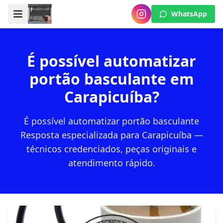
WhatsApp
É possível automatizar
portão basculante em
Carapicuíba?
É possível automatizar portão basculante
Resposta especializada para Carapicuíba —
técnicos credenciados, peças originais e
atendimento rápido.