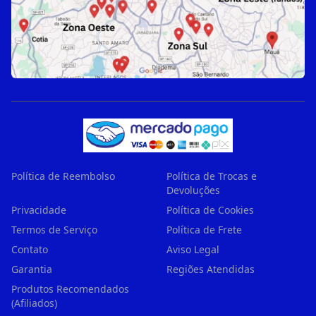
Política de Reembolso
Política de Trocas e
Devoluções
Privacidade
Política de Cookies
Termos de Serviço
Política de Frete
Contato
Aviso Legal
Garantia
Regiões Atendidas
Produtos Recomendados
(Afiliados)