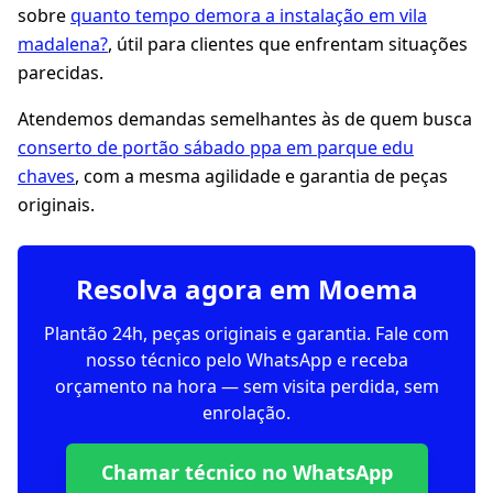
sobre
quanto tempo demora a instalação em vila
madalena?
, útil para clientes que enfrentam situações
parecidas.
Atendemos demandas semelhantes às de quem busca
conserto de portão sábado ppa em parque edu
chaves
, com a mesma agilidade e garantia de peças
originais.
Resolva agora em Moema
Plantão 24h, peças originais e garantia. Fale com
nosso técnico pelo WhatsApp e receba
orçamento na hora — sem visita perdida, sem
enrolação.
Chamar técnico no WhatsApp