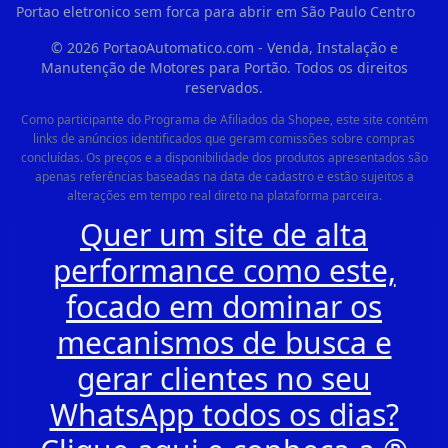
Portao eletronico sem forca para abrir em São Paulo Centro
©
2026
PortaoAutomatico.com - Venda, Instalação e
Manutenção de Motores para Portão. Todos os direitos
reservados.
Como participante do Programa de Afiliados da Shopee, este site contém
links de anúncios identificados que geram comissões sobre compras
concluídas. Os preços e a disponibilidade dos produtos apresentados são
apenas referências baseadas na data de cadastro e estão sujeitos a
alterações em tempo real direto na plataforma parceira.
Quer um site de alta
performance como este,
focado em dominar os
mecanismos de busca e
gerar clientes no seu
WhatsApp todos os dias?