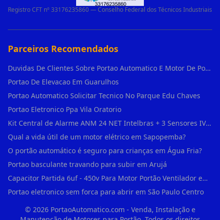
Registro CFT nº 33176235860 — Conselho Federal dos Técnicos Industriais
Parceiros Recomendados
Duvidas De Clientes Sobre Portao Automatico E Motor De Portao Motor De Portao Suspenso
Portao De Elevacao Em Guarulhos
Portao Automatico Solicitar Tecnico No Parque Edu Chaves
Portao Eletronico Ppa Vila Oratorio
Kit Central de Alarme ANM 24 NET Intelbras + 3 Sensores IVP 3000 CF + Bateria + em Vila Jacuí
Qual a vida útil de um motor elétrico em Sapopemba?
O portão automático é seguro para crianças em Água Fria?
Portao basculante travando para subir em Arujá
Capacitor Partida 6uf - 450v Para Motor Portão Ventilador em Vila Madalena
Portao eletronico sem forca para abrir em São Paulo Centro
©
2026
PortaoAutomatico.com - Venda, Instalação e
Manutenção de Motores para Portão. Todos os direitos