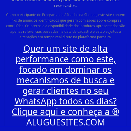
reservados.
Como participante do Programa de Afiliados da Shopee, este site contém
links de anúncios identificados que geram comissões sobre compras
concluídas. Os preços e a disponibilidade dos produtos apresentados são
apenas referências baseadas na data de cadastro e estão sujeitos a
alterações em tempo real direto na plataforma parceira.
Quer um site de alta
performance como este,
focado em dominar os
mecanismos de busca e
gerar clientes no seu
WhatsApp todos os dias?
Clique aqui e conheça a ®
ALUGUESITES.COM