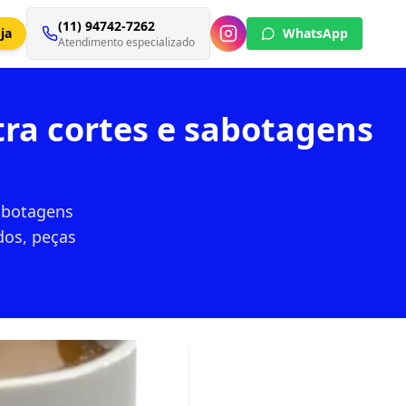
(11) 94742-7262
ja
WhatsApp
Atendimento especializado
tra cortes e sabotagens
sabotagens
dos, peças