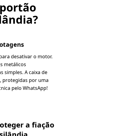
 portão
lândia?
botagens
para desativar o motor.
s metálicos
 simples. A caixa de
, protegidas por uma
cnica pelo WhatsApp!
oteger a fiação
silândia