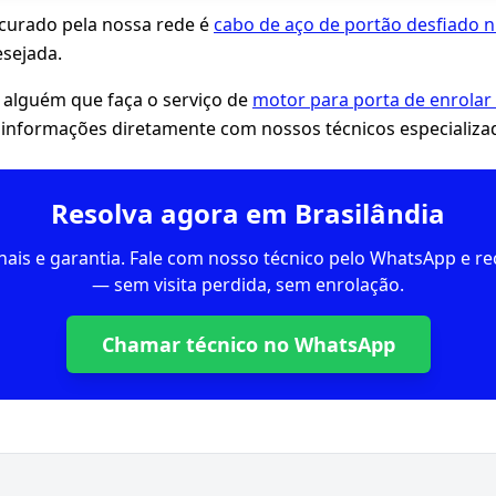
ocurado pela nossa rede é
cabo de aço de portão desfiado 
sejada.
 alguém que faça o serviço de
motor para porta de enrolar 
 informações diretamente com nossos técnicos especializa
Resolva agora em Brasilândia
inais e garantia. Fale com nosso técnico pelo WhatsApp e 
— sem visita perdida, sem enrolação.
Chamar técnico no WhatsApp