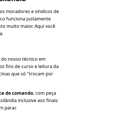
dos moradores e síndicos de
nico funciona justamente
to muito maior. Aqui você
a.
o do nosso técnico em
dos fins de curso e leitura da
cinas que só "trocam por
nica de comando
, com peça
ilândia inclusive aos finais
m parar.