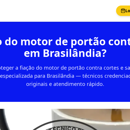
Lo
 do motor de portão con
em Brasilândia?
eger a fiação do motor de portão contra cortes e 
especializada para Brasilândia — técnicos credencia
originais e atendimento rápido.