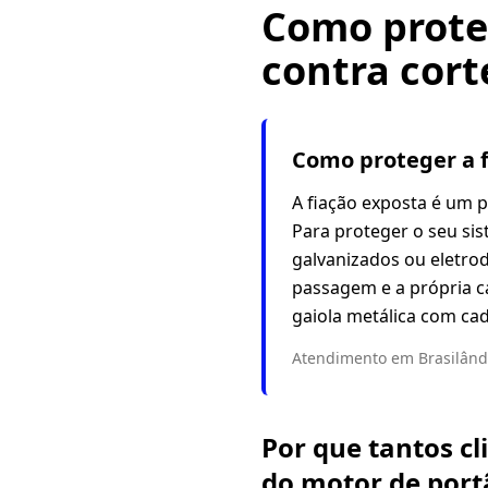
Como proteg
contra cort
Como proteger a f
A fiação exposta é um 
Para proteger o seu si
galvanizados ou eletro
passagem e a própria c
gaiola metálica com ca
Atendimento em Brasilândi
Por que tantos c
do motor de port