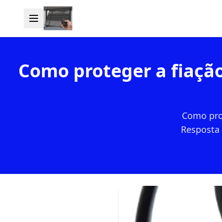
Como proteger a fiação
Como prot
Resposta 