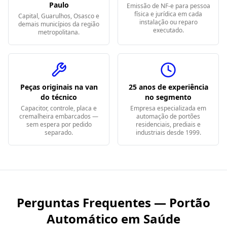
Paulo
Emissão de NF-e para pessoa
física e jurídica em cada
Capital, Guarulhos, Osasco e
instalação ou reparo
demais municípios da região
executado.
metropolitana.
Peças originais na van
25 anos de experiência
do técnico
no segmento
Capacitor, controle, placa e
Empresa especializada em
cremalheira embarcados —
automação de portões
sem espera por pedido
residenciais, prediais e
separado.
industriais desde 1999.
Perguntas Frequentes — Portão
Automático em
Saúde