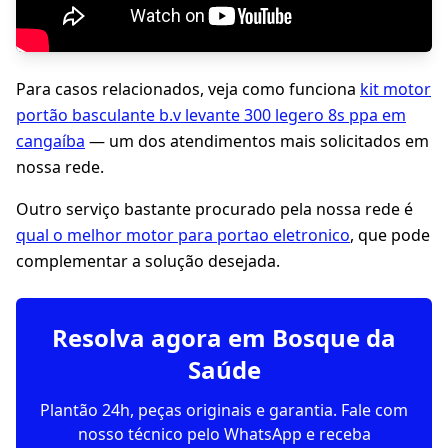
Para casos relacionados, veja como funciona
kit motor
portão basculante b.v levante 300 legero 8s ppa em
cangaíba
— um dos atendimentos mais solicitados em
nossa rede.
Outro serviço bastante procurado pela nossa rede é
qual o melhor motor para portao eletronico
, que pode
complementar a solução desejada.
Resolva agora em Bosque da
Saúde
Plantão 24h, peças originais e garantia. Fale com
nosso técnico pelo WhatsApp e receba