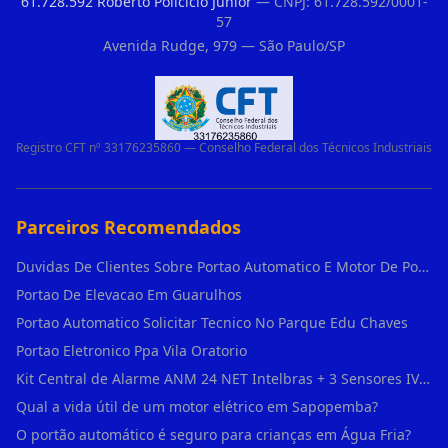
61.728.592 Roberto Policicio Junior
— CNPJ: 61.728.592/0001-
57
Avenida Rudge, 979 — São Paulo/SP
Registro CFT nº 33176235860 — Conselho Federal dos Técnicos Industriais
Parceiros Recomendados
Duvidas De Clientes Sobre Portao Automatico E Motor De Portao Motor De Portao Suspenso
Portao De Elevacao Em Guarulhos
Portao Automatico Solicitar Tecnico No Parque Edu Chaves
Portao Eletronico Ppa Vila Oratorio
Kit Central de Alarme ANM 24 NET Intelbras + 3 Sensores IVP 3000 CF + Bateria + em Vila Jacuí
Qual a vida útil de um motor elétrico em Sapopemba?
O portão automático é seguro para crianças em Água Fria?