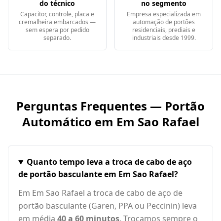
do técnico
no segmento
Capacitor, controle, placa e
Empresa especializada em
cremalheira embarcados —
automação de portões
sem espera por pedido
residenciais, prediais e
separado.
industriais desde 1999.
Perguntas Frequentes — Portão
Automático em
Em Sao Rafael
Quanto tempo leva a troca de cabo de aço
de portão basculante em Em Sao Rafael?
Em Em Sao Rafael a troca de cabo de aço de
portão basculante (Garen, PPA ou Peccinin) leva
em média
40 a 60 minutos
. Trocamos sempre o