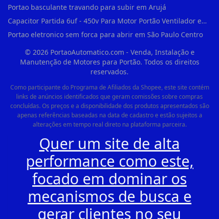
Portao basculante travando para subir em Arujá
Capacitor Partida 6uf - 450v Para Motor Portão Ventilador em Vila Madalena
Portao eletronico sem forca para abrir em São Paulo Centro
©
2026
PortaoAutomatico.com - Venda, Instalação e
Manutenção de Motores para Portão. Todos os direitos
reservados.
Como participante do Programa de Afiliados da Shopee, este site contém
links de anúncios identificados que geram comissões sobre compras
concluídas. Os preços e a disponibilidade dos produtos apresentados são
apenas referências baseadas na data de cadastro e estão sujeitos a
alterações em tempo real direto na plataforma parceira.
Quer um site de alta
performance como este,
focado em dominar os
mecanismos de busca e
gerar clientes no seu