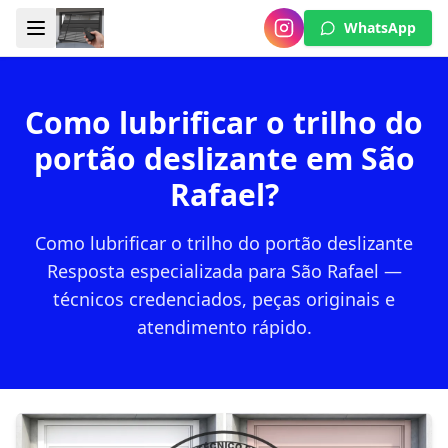
WhatsApp
Como lubrificar o trilho do
portão deslizante em São
Rafael?
Como lubrificar o trilho do portão deslizante
Resposta especializada para São Rafael —
técnicos credenciados, peças originais e
atendimento rápido.