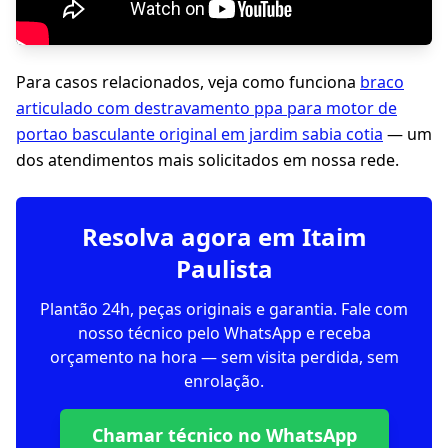
Para casos relacionados, veja como funciona
braco
articulado com destravamento ppa para motor de
portao basculante original em jardim sabia cotia
— um
dos atendimentos mais solicitados em nossa rede.
Resolva agora em Itaim
Paulista
Plantão 24h, peças originais e garantia. Fale com
nosso técnico pelo WhatsApp e receba
orçamento na hora — sem visita perdida, sem
enrolação.
Chamar técnico no WhatsApp