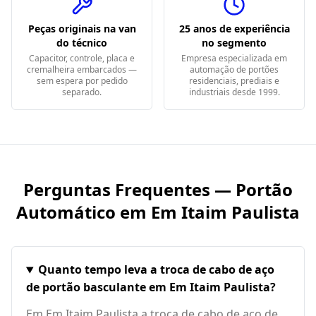
Peças originais na van
25 anos de experiência
do técnico
no segmento
Capacitor, controle, placa e
Empresa especializada em
cremalheira embarcados —
automação de portões
sem espera por pedido
residenciais, prediais e
separado.
industriais desde 1999.
Perguntas Frequentes — Portão
Automático em
Em Itaim Paulista
Quanto tempo leva a troca de cabo de aço
de portão basculante em Em Itaim Paulista?
Em Em Itaim Paulista a troca de cabo de aço de