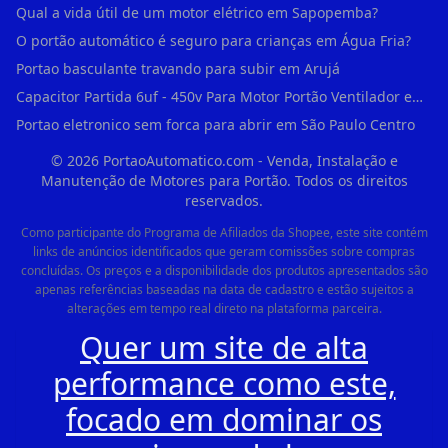
Qual a vida útil de um motor elétrico em Sapopemba?
O portão automático é seguro para crianças em Água Fria?
Portao basculante travando para subir em Arujá
Capacitor Partida 6uf - 450v Para Motor Portão Ventilador em Vila Madalena
Portao eletronico sem forca para abrir em São Paulo Centro
©
2026
PortaoAutomatico.com - Venda, Instalação e
Manutenção de Motores para Portão. Todos os direitos
reservados.
Como participante do Programa de Afiliados da Shopee, este site contém
links de anúncios identificados que geram comissões sobre compras
concluídas. Os preços e a disponibilidade dos produtos apresentados são
apenas referências baseadas na data de cadastro e estão sujeitos a
alterações em tempo real direto na plataforma parceira.
Quer um site de alta
performance como este,
focado em dominar os