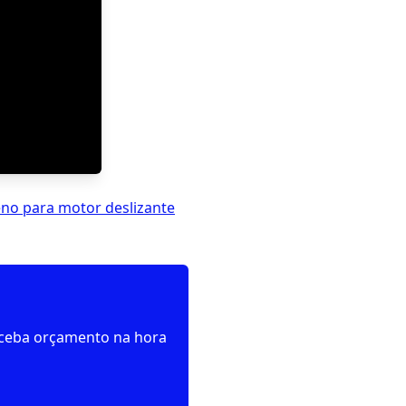
eno para motor deslizante
receba orçamento na hora