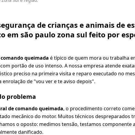
Zona Sul e região.
segurança de crianças e animais de 
 em são paulo zona sul feito por esp
de comando queimada
é típico de quem mora ou trabalha e
com portão de uso intenso. A nossa empresa atende exatam
tico preciso na primeira visita e reparo executado no me
 enrolação de "vou ver e te aviso depois".
 do problema
tral de comando queimada
, o procedimento correto come
estado mecânico do motor. Muitos técnicos despreparados 
lhamos o oposto: medimos tensão, testamos componente 
almente danificado.