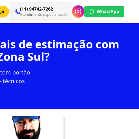
(11) 94742-7262
ja
WhatsApp
Atendimento especializado
mais de estimação com
Zona Sul?
 com portão
 técnicos