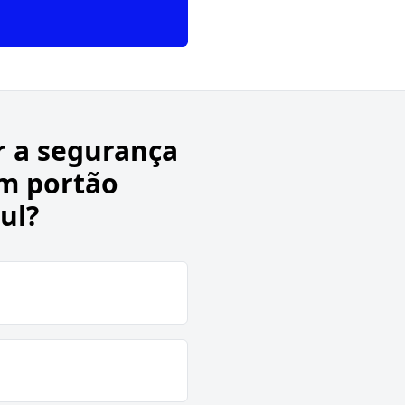
r a segurança
om portão
ul?