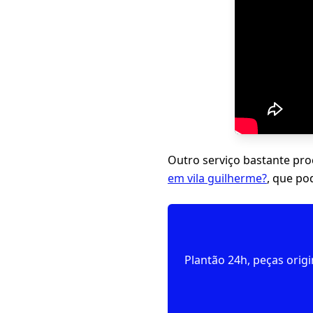
Outro serviço bastante pr
em vila guilherme?
, que po
Plantão 24h, peças orig