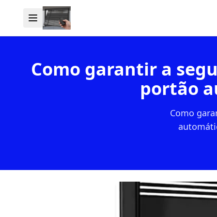
Como garantir a segu
portão a
Como garan
automáti