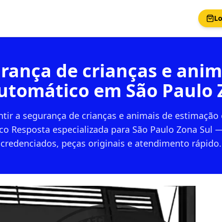
Lo
rança de crianças e ani
utomático em São Paulo 
tir a segurança de crianças e animais de estimação
co Resposta especializada para São Paulo Zona Sul —
credenciados, peças originais e atendimento rápido.