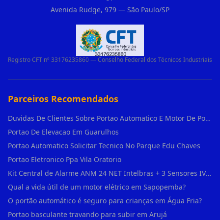
Avenida Rudge, 979 — São Paulo/SP
Registro CFT nº 33176235860 — Conselho Federal dos Técnicos Industriais
Parceiros Recomendados
Duvidas De Clientes Sobre Portao Automatico E Motor De Portao Motor De Portao Suspenso
Portao De Elevacao Em Guarulhos
Portao Automatico Solicitar Tecnico No Parque Edu Chaves
Portao Eletronico Ppa Vila Oratorio
Kit Central de Alarme ANM 24 NET Intelbras + 3 Sensores IVP 3000 CF + Bateria + em Vila Jacuí
Qual a vida útil de um motor elétrico em Sapopemba?
O portão automático é seguro para crianças em Água Fria?
Portao basculante travando para subir em Arujá