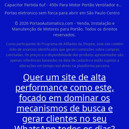
Capacitor Partida 6uf - 450v Para Motor Portão Ventilador em Vila Madalena
Portao eletronico sem forca para abrir em São Paulo Centro
©
2026
PortaoAutomatico.com - Venda, Instalação e
Manutenção de Motores para Portão. Todos os direitos
reservados.
Como participante do Programa de Afiliados da Shopee, este site contém
links de anúncios identificados que geram comissões sobre compras
concluídas. Os preços e a disponibilidade dos produtos apresentados são
apenas referências baseadas na data de cadastro e estão sujeitos a
alterações em tempo real direto na plataforma parceira.
Quer um site de alta
performance como este,
focado em dominar os
mecanismos de busca e
gerar clientes no seu
WhatsApp todos os dias?