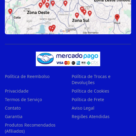
Política de Reembolso
Política de Trocas e
Devoluções
Privacidade
Política de Cookies
Termos de Serviço
Política de Frete
Contato
Aviso Legal
Garantia
Regiões Atendidas
Produtos Recomendados
(Afiliados)