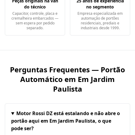
Peças originais na van
25 anos de experiência
do técnico
no segmento
Capacitor, controle, placa e
Empresa especializada em
cremalheira embarcados —
automação de portões
sem espera por pedido
residenciais, prediais e
separado.
industriais desde 1999.
Perguntas Frequentes — Portão
Automático em
Em Jardim
Paulista
Motor Rossi DZ está estalando e não abre o
portão aqui em Em Jardim Paulista, o que
pode ser?