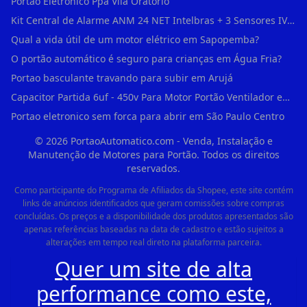
Portao Eletronico Ppa Vila Oratorio
Kit Central de Alarme ANM 24 NET Intelbras + 3 Sensores IVP 3000 CF + Bateria + em Vila Jacuí
Qual a vida útil de um motor elétrico em Sapopemba?
O portão automático é seguro para crianças em Água Fria?
Portao basculante travando para subir em Arujá
Capacitor Partida 6uf - 450v Para Motor Portão Ventilador em Vila Madalena
Portao eletronico sem forca para abrir em São Paulo Centro
©
2026
PortaoAutomatico.com - Venda, Instalação e
Manutenção de Motores para Portão. Todos os direitos
reservados.
Como participante do Programa de Afiliados da Shopee, este site contém
links de anúncios identificados que geram comissões sobre compras
concluídas. Os preços e a disponibilidade dos produtos apresentados são
apenas referências baseadas na data de cadastro e estão sujeitos a
alterações em tempo real direto na plataforma parceira.
Quer um site de alta
performance como este,