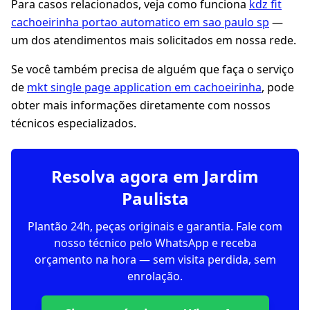
Para casos relacionados, veja como funciona
kdz fit
cachoeirinha portao automatico em sao paulo sp
—
um dos atendimentos mais solicitados em nossa rede.
Se você também precisa de alguém que faça o serviço
de
mkt single page application em cachoeirinha
, pode
obter mais informações diretamente com nossos
técnicos especializados.
Resolva agora em Jardim
Paulista
Plantão 24h, peças originais e garantia. Fale com
nosso técnico pelo WhatsApp e receba
orçamento na hora — sem visita perdida, sem
enrolação.