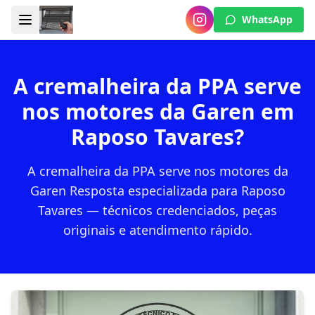
WhatsApp
A cremalheira da PPA serve
nos motores da Garen em
Raposo Tavares?
A cremalheira da PPA serve nos motores da
Garen Resposta especializada para Raposo
Tavares — técnicos credenciados, peças
originais e atendimento rápido.